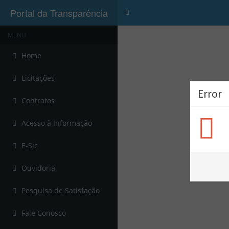
Portal da Transparência
Menu
MENU
Home
Licitações
Error
Contratos
Acesso à Informação
E-Sic
Ouvidoria
Pesquisa de Satisfação
Fale Conosco