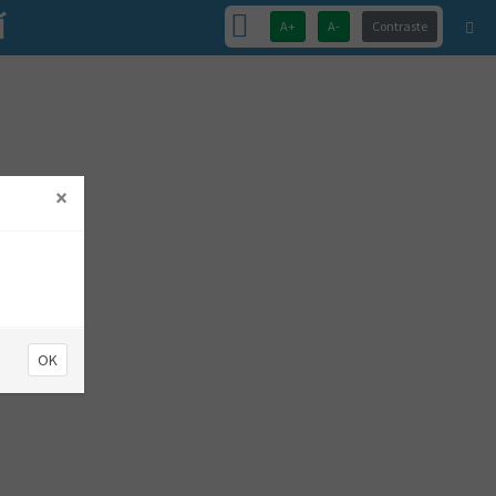
Í
A+
A-
Contraste
×
OK