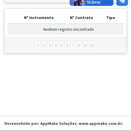
Nº Instrumento
Nº Contrato
Tipo
Nenhum registro encontrado
1
2
3
4
5
6
7
8
9
10
Desenvolvido por: AppMake Soluções. www.appmake.com.br.