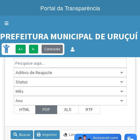
Portal da Transparência
Menu
PREFEITURA MUNICIPAL DE URUÇUÍ
CONTRATOS
A+
A-
Contraste
HTML
PDF
XLS
RTF
Buscar
Imprimir
Limpar