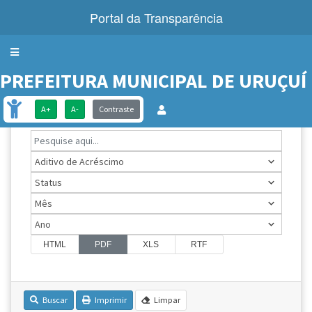
Portal da Transparência
Menu
PREFEITURA MUNICIPAL DE URUÇUÍ
CONTRATOS
A+
A-
Contraste
HTML
PDF
XLS
RTF
Buscar
Imprimir
Limpar